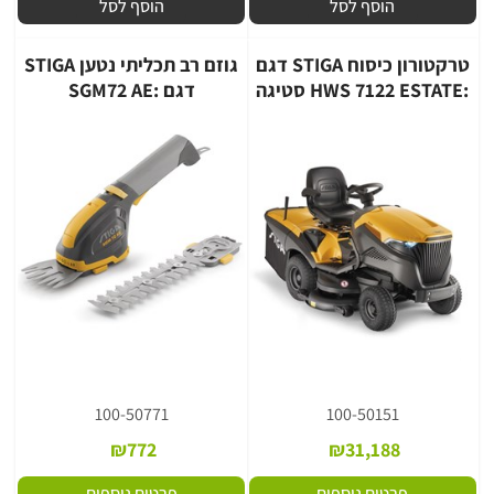
הוסף לסל
הוסף לסל
טרקטורון כיסוח STIGA דגם
גוזם רב תכליתי נטען STIGA
:HWS 7122 ESTATE סטיגה
דגם :SGM72 AE
100-50771
100-50151
₪
772
₪
31,188
פרטים נוספים
פרטים נוספים