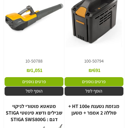
10-50788
100-50794
₪
1,051
₪
691
פרטים נוספים
פרטים נוספים
הוסף לסל
הוסף לסל
מגזמת נטענת HT 100e +
מטאטא מוטורי לניקוי
סוללה 2 אמפר + מטען
שבילים ודשא סינטטי STIGA
דגם : STIGA SWS800G