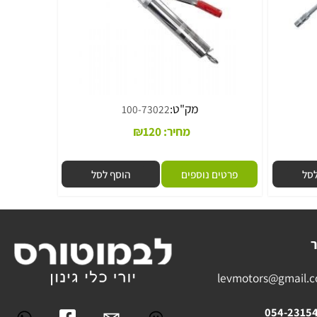
מק"ט:
100-73022
מחיר:
120
₪
פרטים נוספים
הוסף לסל
levmotors@gmai