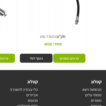
מק"ט:
מק
100-73023
מחיר:
38
₪
מ
פרטים נוספים
הוסף לסל
פרטים נוספי
ג
קטלוג
ת דשא
כלי עבודה להשכרה
עלים
אביזרים