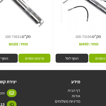
"ט:
מק"ט:
100-73021
100-73150
חיר:
490
₪
מחיר:
188
₪
ם
הוסף לסל
פרטים נוספים
הוסף לסל
מידע
יצירת קשר
דף הבית
l.com
אודות