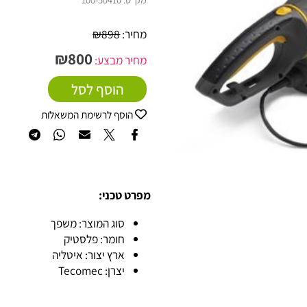
מק"ט:
100-50410
מחיר:
898
₪
₪
800
מחיר מבצע:
הוסף לסל
הוסף לרשימת המשאלות
מפרט טכני:
סוג המוצר: משפך
חומר: פלסטיק
ארץ יצור: איטליה
יצרן: Tecomec