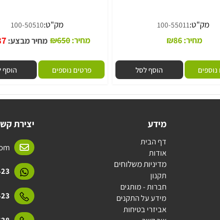
"ט:
מק"ט:
100-50510
100-55011
₪
537
מחיר:
86
₪
מחיר:
650
₪
מחיר מבצע:
ם
הוסף לסל
פרטים נוספים
הוסף לסל
מידע
יצירת קשר
דף הבית
l.com
אודות
מדיניות משלוחים