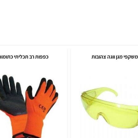
מגן ווגה צהובות
כפפות רב תכליתי כתומות