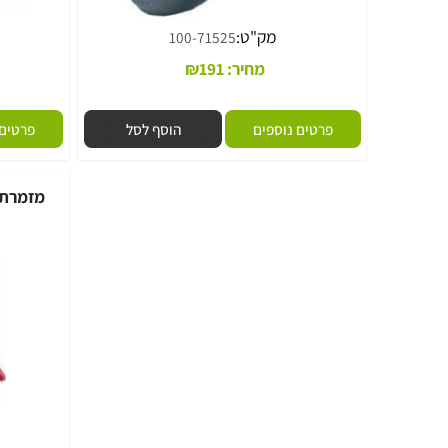
מק"ט:
מק
100-71525
מחיר:
191
₪
פרטים נוספים
הוסף לסל
פרטים נוספי
מזמרת יד KS4T לגננים מצופה טפלון