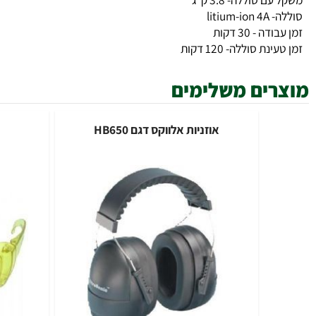
יר- 841 מק"ש
חיזה- ארגונומית +רצועת נשיאה
 סוללה- 3.8 ק"ג
litiu
 - 30 דקות
ת סוללה- 120 דקות
ים משלימים
אוזניות אלווקס דגם HB650
משקפי 