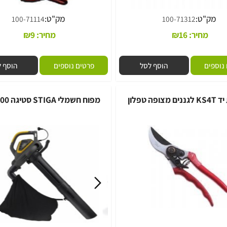
"ט:
מק"ט:
100-71114
100-71312
מחיר:
16
₪
מחיר:
9
₪
ם
הוסף לסל
פרטים נוספים
הוסף לסל
מפוח חשמלי STIGA סטיגה SBL2600