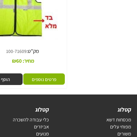
מק"ט:
100-71609
מחיר:
60
₪
פרטים נוספים
הוסף לסל
ג
קטלוג
ת דשא
כלי עבודה להשכרה