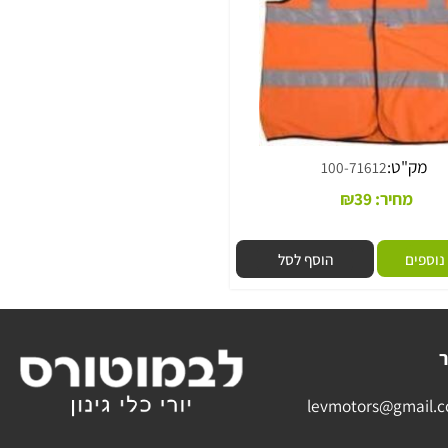
מק"ט:
100-71612
מחיר:
39
₪
פים
הוסף לסל