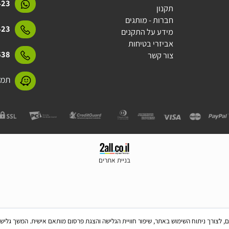
דף הבית
l.com
אודות
מדיניות משלוחים
15423
תקנון
חברות - מותגים
15423
מידע על התקנים
אביזרי בטיחות
31638
צור קשר
תמנע 11 חולון
בניית אתרים