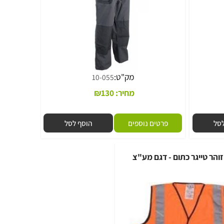
מק"ט:
10-055
מחיר:
130
₪
פרטים נוספים
הוסף לסל
ר טייגר כתום - דגם מע"צ