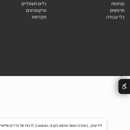
עלים
אביזרים
ם
מנועים
ת
כלים חשמליים
ם
טרקטורונים
בודה
מקדחות