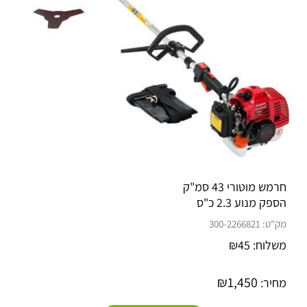
רי 43 סמ"ק
 2.3 כ"ס
300-226682
₪
45
₪
1,450