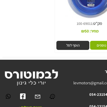
מק"ט:
100-69011
מחיר:
50
₪
פים
הוסף לסל
levmotors@gmai