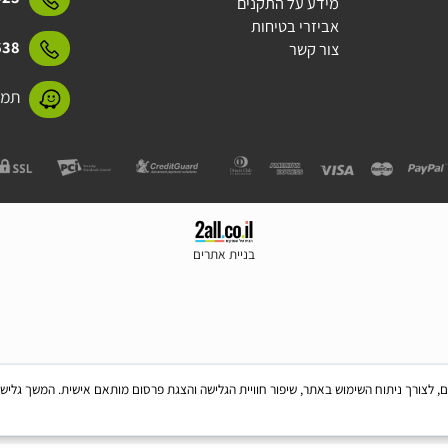
מדיניות משלוחים
15423
תקנון
חברות - מותגים
15423
מידע על התקנים
אביזרי בטיחות
31638
צור קשר
תמנע 11 חולון
בניית אתרים