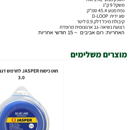
ע 1.42 KW
ג
45 סמ"ק
D-LOO
יכל דלק 0.9 ליטר
 נשיאה -גב ארגונומית מרופדת
 רום אביבים ~ 15 חודשי אחריות
ים משלימים
חוט כיסוח JASPER לח
3.0