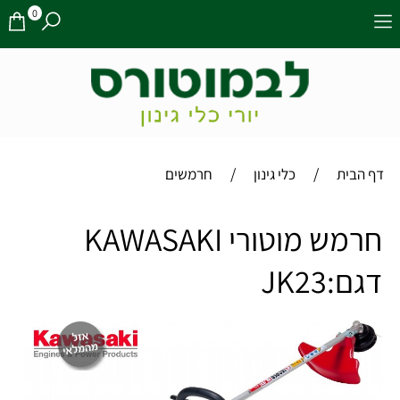
0
/
/
דף הבית
כלי גינון
חרמשים
חרמש מוטורי KAWASAKI
דגם:JK23