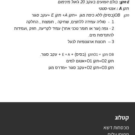
E תקן
:
בולם זעזועים בעקב 20 ג'אול מינימום
תקן
A :
אנטי-סטטי
תקן
OB(בסיס) ללא כיפת מגן
+תקן A+ תקן E +עקב סגור
1 -
סוליה עמידה ללחצים, שחיקה , חומצות , החלקה
2 -
גפה (עור או חומר טכני אחר) עמיד לקריעה, חוזק ,ועמידות
להתנדפות מים.
3 --
תכונות ארגונומיות לנעל
OB תקן = O1תקן
E + A
(בסיס) +
+ עקב סגור.
תקן O2=תקן O1+אטום למים
תקן O3=תקן O2+עקב סגור +מדרס מגן
קטלוג
מכסחות דשא
מפוחי עלים