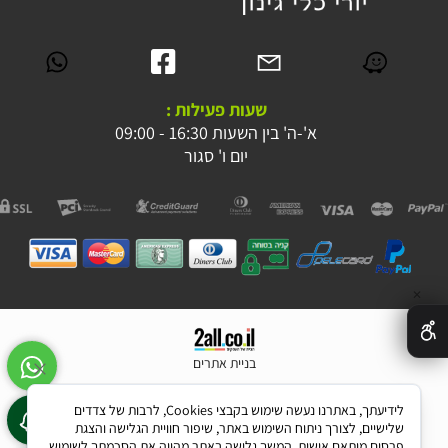
שעות פעילות :
א'-ה' בין השעות 16:30 - 09:00
יום ו' סגור
✕
בניית אתרים
לידיעתך, באתרנו נעשה שימוש בקבצי Cookies, לרבות של צדדים
שלישיים, לצורך ניתוח השימוש באתר, שיפור חוויית הגלישה והצגת
פרסום מותאם אישית. המשך גלישה באתר מהווה את הסכמתך לשימוש