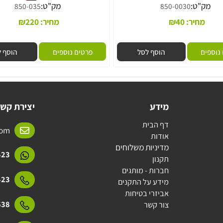
"ט:
מק"ט:
850-035
850-0030
מחיר:
40
₪
מחיר:
220
₪
ם
הוסף לסל
פרטים נוספים
הוסף לסל
מידע
יצירת קשר
דף הבית
l.com
אודות
מדיניות משלוחים
15423
תקנון
חברות - מותגים
15423
מידע על התקנים