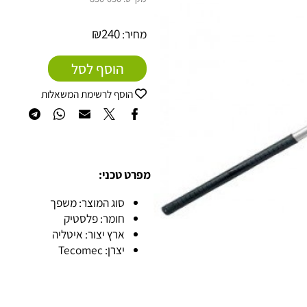
מק"ט:
850-050
₪
240
מחיר:
הוסף לסל
הוסף לרשימת המשאלות
מפרט טכני:
סוג המוצר: משפך
חומר: פלסטיק
ארץ יצור: איטליה
יצרן: Tecomec