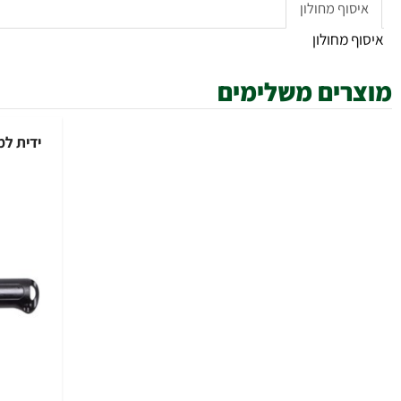
וף מחולון
מחולון
ים משלימים
ידית למשור גבה