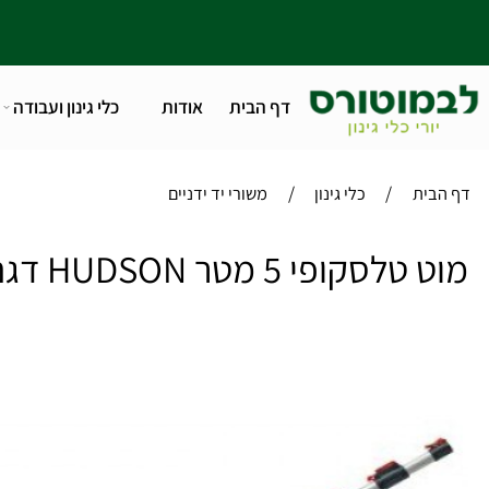
דף הבית
אודות
כלי גינון ועבודה
טלפו
/
/
ית
כלי גינון
משורי יד ידניים
י 5 מטר HUDSON דגם :050 איסוף מחולון