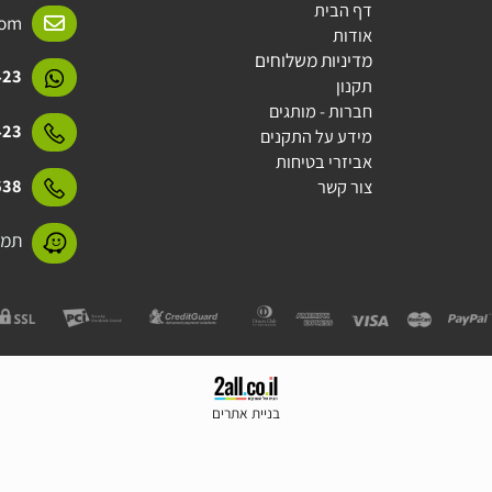
מידע
יצירת קשר
דף הבית
l.com
אודות
מדיניות משלוחים
15423
תקנון
חברות - מותגים
15423
מידע על התקנים
אביזרי בטיחות
31638
צור קשר
תמנע 11 חולון
בניית אתרים