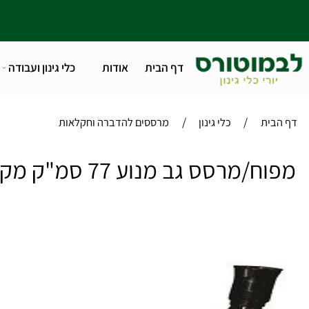
דף הבית
אודות
כלי גינון ועבודה
טלפו
/
/
ית
כלי גינון
מרססים להדברה וחקלאות
סס גב מנוע 77 סמ"ק מקצועי CIFARELLI דגם :C77