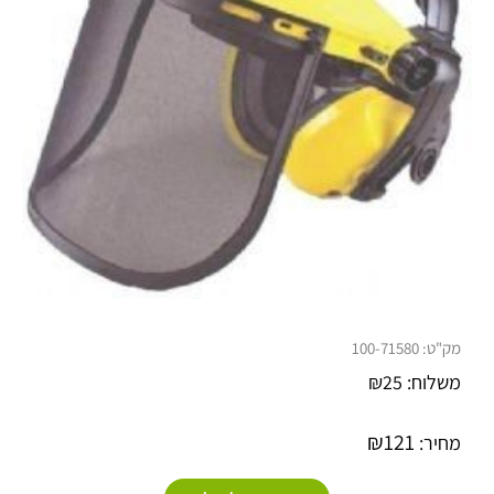
מק"ט:
100-71580
משלוח:
25
₪
₪
121
מחיר: