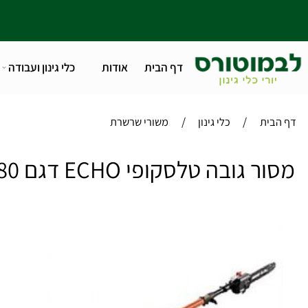
דף הבית
אודות
כלי גינון ועבודה
טלפו
/
/
ית
כלי גינון
משורי שרשרת
גובה טלסקופי ECHO דגם PPT-280