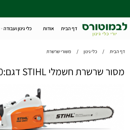
דף הבית
אודות
כלי גינון ועבודה
טלפו
/
/
ית
כלי גינון
משורי שרשרת
שרשרת חשמלי STIHL דגם:MSE 250