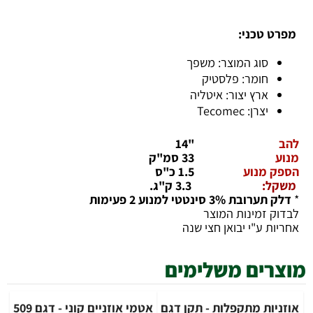
כני:
ג המוצר: משפך
מר: פלסטיק
ץ יצור: איטליה
: Tecomec
"14
33 סמ"ק
נוע
1.5 כ"ס
3.3 ק"ג.
טטי למנוע 2 פעימות
מינות המוצר
"י יבואן חצי שנה
ם משלימים
 מתקפלות - תקן דגם
אטמי אוזניים קוני - דגם 509