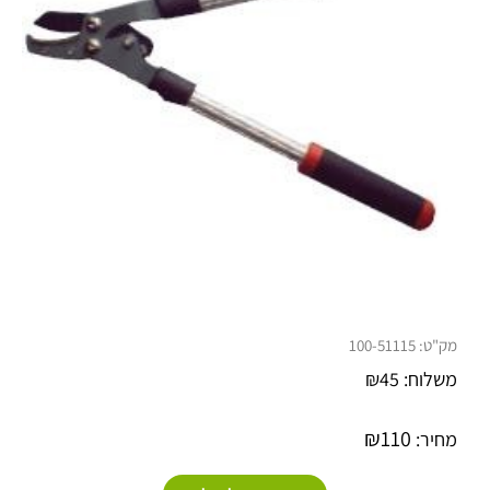
מק"ט:
100-51115
משלוח:
45
₪
₪
110
מחיר: