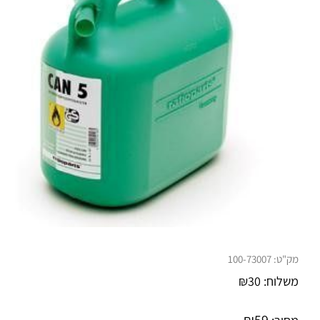
מק"ט:
100-73007
משלוח:
30
₪