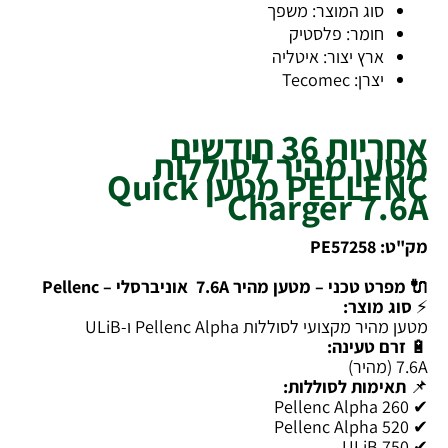
סוג המוצר: משפך
חומר: פלסטיק
ארץ יצור: איטליה
יצרן: Tecomec
אחריות 36 חודשים
מטען מהיר לסוללות
PELLENC מטען Quick
Charger 7.6A
מק"ט: PE57258
🔌 מפרט טכני – מטען מהיר 7.6A אוניברסלי – Pellenc
⚡
סוג מוצר:
מטען מהיר מקצועי לסוללות Pellenc Alpha ו-ULiB
🔋
זרם טעינה:
7.6A (מהיר)
📌
תאימות לסוללות:
✔ Pellenc Alpha 260
✔ Pellenc Alpha 520
✔ ULiB 750