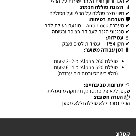
✔ היגוי וכיוון זווית הלהב ישירות על הכלי
📊
תצוגת סוללה חכמה:
✔ חיווי מצב סוללה על הכלי ועל הסוללה
🛡️
מערכות בטיחות:
✔ מערכת Anti-Lock – מונעת נעילת להב
✔ מנגנוני הגנה לעבודה רציפה ובטוחה
💧
עמידות:
✔ תקן IP54 – עמידות למים ואבק
🔋
זמן עבודה משוער:
סוללת Alpha 260: כ-2–3 שעות
סוללת Alpha 520: כ-4–6 שעות
(תלוי בעומס ובמהירות עבודה)
🌱
יתרונות סביבתיים:
שקט, ללא פליטת גזים, תחזוקה מינימלית
📦
הערה חשובה:
הכלי נמכר ללא סוללה וללא מטען
קטלוג