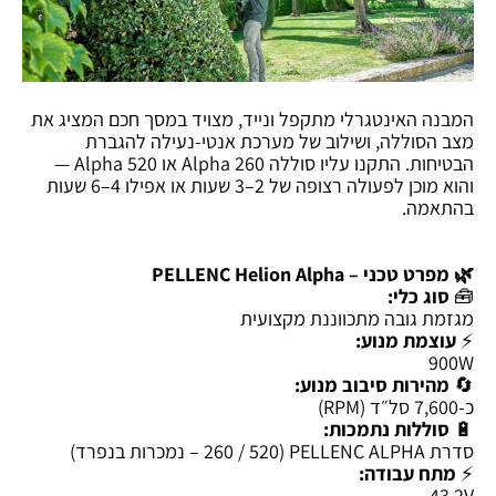
המבנה האינטגרלי מתקפל ונייד, מצויד במסך חכם המציג את
מצב הסוללה, ושילוב של מערכת אנטי-נעילה להגברת
הבטיחות. התקנו עליו סוללה Alpha 260 או Alpha 520 —
והוא מוכן לפעולה רצופה של 2–3 שעות או אפילו 4–6 שעות
בהתאמה.
🌿 מפרט טכני – PELLENC Helion Alpha
🧰
סוג כלי:
מגזמת גובה מתכווננת מקצועית
⚡
עוצמת מנוע:
900W
🔄
מהירות סיבוב מנוע:
כ-7,600 סל״ד (RPM)
🔋
סוללות נתמכות:
סדרת PELLENC ALPHA (260 / 520 – נמכרות בנפרד)
⚡
מתח עבודה:
43.2V