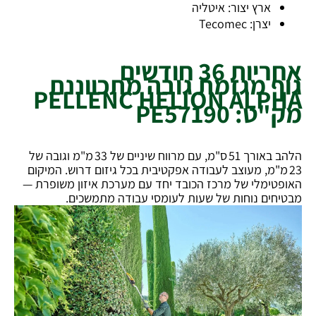
ארץ יצור: איטליה
יצרן: Tecomec
אחריות 36 חודשים
גוף מגזמת גובה מתכווננת
PELLENC HELION ALPHA
מק"ט: PE57190
הלהב באורך 51 ס"מ, עם מרווח שיניים של 33 מ"מ וגובה של
23 מ"מ, מעוצב לעבודה אפקטיבית בכל גיזום דרוש. המיקום
האופטימלי של מרכז הכובד יחד עם מערכת איזון משופרת —
מבטיחים נוחות של שעות לעומסי עבודה מתמשכים.