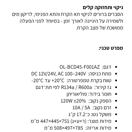
ניקוי ותחזוקה קלים
הסברים ברורים לניקוי תא הקרח והתא הפנימי, לריקון מים
ולשמירה על היגיינה לאורך זמן - במיוחד לפני הפעלה
ממושכת של מצב הקרח.
מפרט טכני:
דגם: OL-BCD45-F001AZ
מתח כניסה: DC 12V/24V, AC 100–240V
טווח בקרת טמפרטורה: ‎+20°C עד ‎-20°C
גז קירור: R134a / R600a לפי תת־דגם
חומר בידוד: פוליאוריתן
הספק נקוב: ‎120W ±20%
זרם נקוב: ‎10A / 5A
משקל נטו: כ־17.2 ק״ג
מידות מוצר: (ר×ע×ג) ‎447×445×751 מ״מ
מידות אריזה: ‎508×497×785 מ״מ