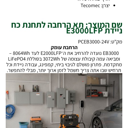
יצרן: Tecomec
שם המוצר: תא הרחבה לתחנת כח
ניידת E3000LFP
מק"ט: PCEB3000-24V
הרחבת עומק
EB3000 נועדה להרחיב את ה־E2000LFP לעד 8064Wh –
ומביאה עמה קיבולת עצומה של 3072Wh בסוללת LiFePO4
מתקדמת. פתרון מושלם לגיבוי ביתי, קמפינג, עבודה ניידת וכל
תרחיש שבו אתה צריך חשמל לזמן ארוך יותר, מבלי להתפשר.