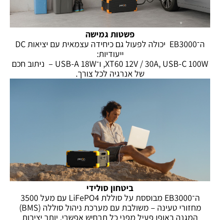
פשטות גמישה
ה־EB3000 יכולה לפעול גם כיחידה עצמאית עם יציאות DC
ייעודיות:
XT60 12V / 30A, USB-C 100W, ו־USB-A 18W – ניתוב חכם
של אנרגיה לכל צורך.
ביטחון סולידי
ה־EB3000 מבוססת על סוללת LiFePO4 עם מעל 3500
מחזורי טעינה – משולבת עם מערכת ניהול סוללה (BMS)
המגנה באופן פעיל מפני כל תרחיש אפשרי. יותר יציבות