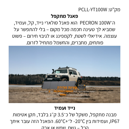
מק"ט: PCLL-YT100W
פאנל מתקפל
ה־PECRON 100W הוא פאנל סולארי נייד, קל, ועמיד,
שמביא לך טעינה חכמה מכל מקום – בלי להתפשר על
עוצמה. אידיאלי לשטח, לקמפינג או לגיבוי חירום – פשוט
פותחים, מחברים, והחשמל מתחיל לזרום.
נייד ועמיד
מבנה מתקפל, משקל של כ־3.5 ק״ג בלבד, תקן אטימות
IP67, ועמידות בין ‎-20°C ל־+60°C. הפאנל הזה עובר איתך
הכל – גשם, שמש או אבק.