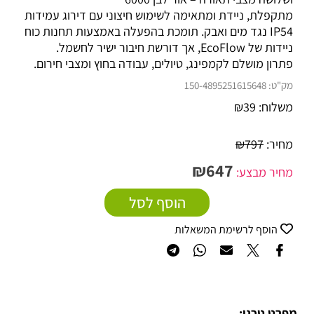
מתקפלת, ניידת ומתאימה לשימוש חיצוני עם דירוג עמידות
IP54 נגד מים ואבק. תומכת בהפעלה באמצעות תחנות כוח
ניידות של EcoFlow, אך דורשת חיבור ישיר לחשמל.
פתרון מושלם לקמפינג, טיולים, עבודה בחוץ ומצבי חירום.
מק"ט:
150-4895251615648
משלוח:
39
₪
מחיר:
797
₪
₪
647
מחיר מבצע:
הוסף לסל
הוסף לרשימת המשאלות
מפרט טכני: