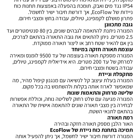
IP54 נגד מים ואבק. תומכת בהפעלה באמצעות תחנות כוח
ניידות של EcoFlow, אך דורשת חיבור ישיר לחשמל.
פתרון מושלם לקמפינג, טיולים, עבודה בחוץ ומצבי חירום.
גובה מתכוונן
המנורה ניתנת להתאמה לגבהים שונים, בין 80 סנטימטרים ועד
2.5 מטרים. ניתן להתאים את גובה התאורה בהתאם לצרכים,
בין אם להאיר שטח רחב או ליצור תאורה ממוקדת.
עוצמת תאורה חזקה במיוחד
המנורה מספקת תאורה בעוצמה של עד 9500 לומנס ומאירה
למרחק של עד 200 מטרים. היא אידיאלית לקמפינג, טיולים,
עבודה בשטח ומצבי חירום.
מתקפלת וניידת
המנורה בעלת עיצוב קל לנשיאה עם מנגנון קיפול מהיר, מה
שמאפשר לארוז אותה בקלות ולהשתמש בה בכל מקום.
שליטה מרחוק והתאמות שונות
המנורה מגיעה עם שלט רחוק לשליטה נוחה, וכוללת אפשרות
לבחירה בין מצבי תאורה שונים להתאמה אישית של התאורה
בהתאם לתנאי השטח.
רמת תאורה
האור הלבן מספק תאורה חזקה ובהירה
תמיכה בתחנת כוח ניידת של EcoFlow
המנורה דורשת חיבור ישיר לחשמל, אך ניתן להפעיל אותה