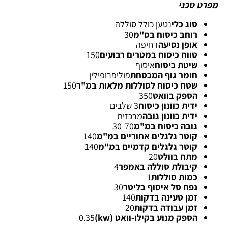
מפרט טכני
סוג כלי
נטען כולל סוללה
רוחב כיסוח בס"מ
30
אופן נסיעה
דחיפה
טווח כיסוח במטרים רבועים
150
שיטת כיסוח
איסוף
חומר גוף המכסחת
פוליפרופילין
שטח כיסוח לסוללות מלאות במ"ר
150
הספק בוואט
350
ידית כוונון כיסוח
3 שלבים
ידית כוונון גובה
מרכזית
גובה כיסוח במ"מ
30-70
קוטר גלגלים אחוריים במ"מ
140
קוטר גלגלים קדמיים במ"מ
140
מתח בוולט
20
קיבולת סוללה באמפר
4
כמות סוללות
1
נפח סל איסוף בליטר
30
זמן טעינה בדקות
140
זמן עבודה בדקות
20
הספק מנוע בקילו-וואט (kw)
0.35