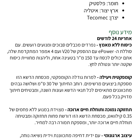
חומר: פלסטיק
ארץ יצור: איטליה
יצרן: Tecomec
מידע נוסף
אחריות 24 לודשים
כיסוח ללא מאמץ -
נפרדים מכבלים סבוכים ומנועים רועשים. עם
סוללת ה-
ePower
עם ההספק של 20
V
ועם 4 אמפר המתקדמת שלה,
אתם יכולים לכסח עד 150 מ"ר בטעינה אחת, וליהנות מחוויית כיסוח
שקטה יותר ונטולת לחץ.
קומפקטית ויעילה -
למרות גודלה הקומפקטי, מכסחת הדשא הזו
מספקת ביצועים מרשימים. רוחב החיתוך של 30 ס"מ ושלושה גבהים
מתכווננים מתאימים לכל תנאי הדשא ועונות השנה, ומבטיחים חיתוך
מדויק בכל פעם.
תחזוקה נמוכה ותוחלת חיים ארוכה -
מצוידת במנוע ללא פחמים של
0.35 קילוואט, מכסחת הדשא הזו דורשת פחות תחזוקה ומבטיחה
תוחלת חיים ארוכה יותר, ומספקת תמורה רבה למחיר.
עיצוב ארגונומי -
עם ידית דחיפה מתכווננת וידית נשיאה נוחה,