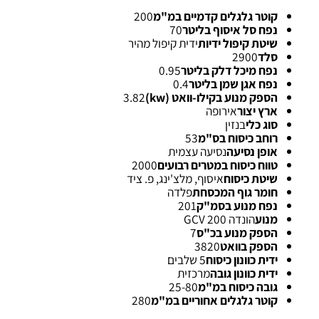
 טכניים
טכני
קוטר גלגלים קדמיים במ"מ
200
נפח סל איסוף בליטר
70
שיטת קיפול ידיות
ידית קיפול מהיר
סלד
2900
נפח מיכל דלק בליטר
0.95
נפח אגן שמן בליטר
0.4
הספק מנוע בקילו-וואט (kw)
3.82
ארץ יצור
אירופה
סוג כלי
בנזין
רוחב כיסוח בס"מ
53
אופן נסיעה
נסיעה עצמית
טווח כיסוח במטרים רבועים
2000
שיטת כיסוח
איסוף, מלצ'ינג, פ. ציד
חומר גוף המכסחת
פלדה
נפח מנוע בסמ"ק
201
מנוע
הונדה GCV 200
הספק מנוע בכ"ס
7
הספק בוואט
3820
ידית כוונון כיסוח
5 שלבים