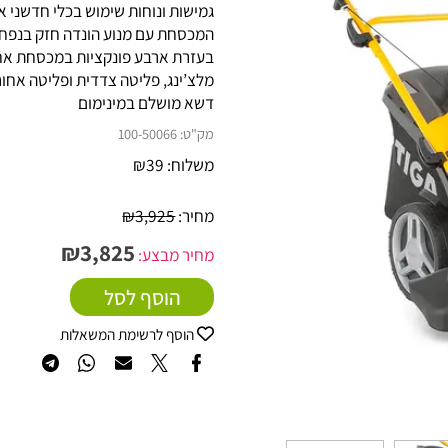
מכסחת הדשא בנסיעה עצמית שמשלבת
גמישות ונוחות שימוש בכלי חדשני אחד
בעזרת ארבע פונקציות במכסחת אחת –
מלצ’ינג, פליטה צדדית ופליטה אחורית
דשא מושלם במינימום
מק"ט:
100-50066
משלוח:
39
₪
מחיר:
3,925
₪
₪
3,825
מחיר מבצע:
הוסף לסל
הוסף לרשימת המשאלות