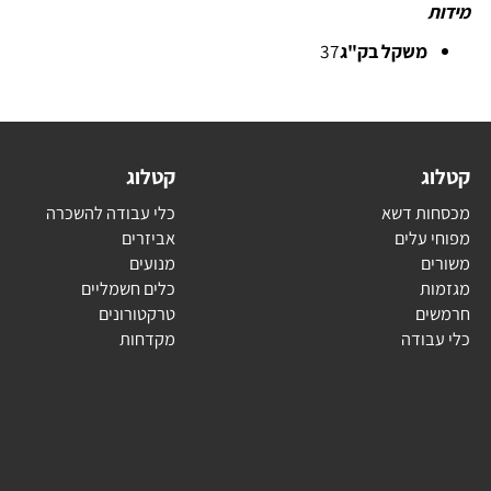
ידית כוונון גובה
מרכזית
גובה כיסוח במ"מ
25-80
קוטר גלגלים אחוריים במ"מ
280
משקל בק"ג
37
ג
קטלוג
ת דשא
כלי עבודה להשכרה
עלים
אביזרים
ם
מנועים
ת
כלים חשמליים
ם
טרקטורונים
בודה
מקדחות