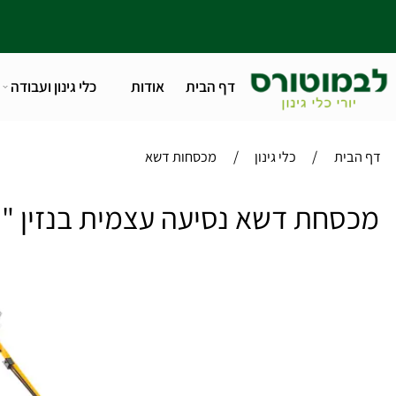
דף הבית
אודות
כלי גינון ועבודה
טלפו
/
/
ית
כלי גינון
מכסחות דשא
דשא נסיעה עצמית בנזין "COMBI 55 ,21 מנוע הונדה GCV200 סטיגה