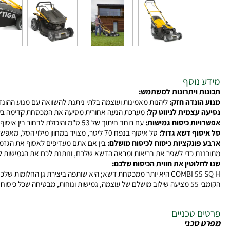
נוסף
 ויתרונות למשתמש:
ונדה חזק:
ליהנות מאמינות ועוצמה בלתי ניתנת להשוואה עם מנוע ההונדה בנפח 201 סמ"ק, המבטיח הפעלה חלקה וביצועים ארוכי טו
עצמית לניווט קל:
מערכת הנעה אחורית מסיעה את המכסחת קדימה בקלות, מפח
ות כיסוח גמישות:
עם רוחב חיתוך של 53 ס"מ והיכולת לבחור בין איסוף, מלצ'ינג, פליטה צדדית ואחורית, אתם מוכנים לכל מצב. התאימו את שיטת הכיסוח לעונה ולצרכים הספציפיים של הדשא שלכם, לקבלת מראה מטופח בכל פעם.
וף דשא גדול:
סל איסוף בנפח 70 ליטר, מצויד במחוון מילוי הסל, מאפשר כיסוח ממושך עם פחות הפסקות לריקון. השקיעו יותר זמן בכיסוח עצמו ופחות בריצות לפח, וכך תשיגו דשא נקי ומטופח יותר בפחות זמן.
ונקציות כיסוח לכיסוח מושלם:
ת כדי לשפר את בריאות ומראה הדשא שלכם, ונותנת לכם את הגמישות להשיג 
לוטין את חווית הכיסוח שלכם:
COMBI 55
היא יותר ממכסחת דשא; היא שותפה ביצירת גן החלומות שלכם. עם בק
ת כל צרכי טיפוח הדשא שלכם ויותר.