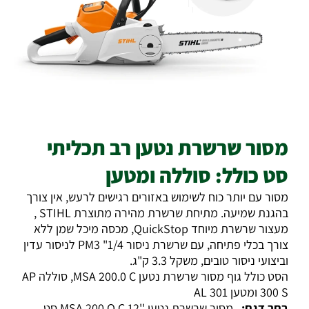
מסור שרשרת נטען רב תכליתי
סט כולל: סוללה ומטען
מסור עם יותר כוח לשימוש באזורים רגישים לרעש, אין צורך
בהגנת שמיעה. מתיחת שרשרת מהירה מתוצרת STIHL ,
מעצור שרשרת מיוחד QuickStop, מכסה מיכל שמן ללא
צורך בכלי פתיחה, עם שרשרת ניסור 1/4" PM3 לניסור עדין
וביצועי ניסור טובים, משקל 3.3 ק"ג.
הסט כולל גוף מסור שרשרת נטען MSA 200.0 C, סוללה AP
300 S ומטען AL 301
בחר דגם:
מסור שרשרת נטען ''12 MSA 200.O C סט