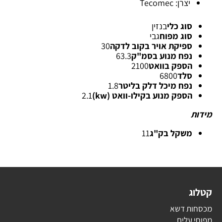
יצרן: Tecomec
סוג כלי
בנזין
סוג מפוח
גבי
ספיקת אויר בקוב לדקה
30
נפח מנוע בסמ"ק
63.3
הספק בוואט
2100
סלד
6800
נפח מיכל דלק בליטר
1.8
הספק מנוע בקילו-וואט (kw)
2.1
מידות
משקל בק"ג
11
קטלוג
מכסחות דשא
מפוחי עלים