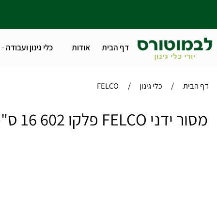
דף הבית
אודות
כלי גינון ועבודה
טלפו
/
/
ית
כלי גינון
FELCO
 FELCO פלקו 602 16 ס"מ