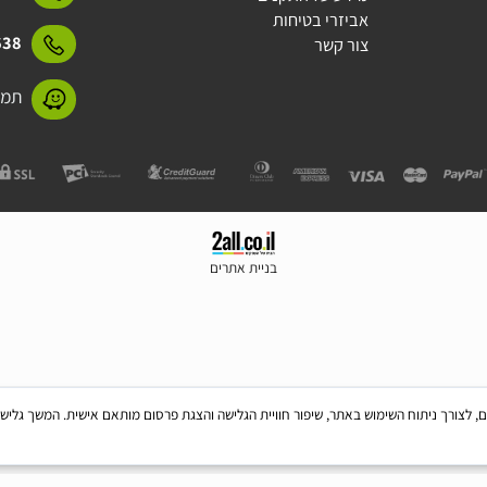
15423
תקנון
חברות - מותגים
15423
מידע על התקנים
אביזרי בטיחות
31638
צור קשר
תמנע 11 חולון
בניית אתרים