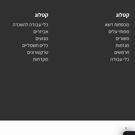
משקל בגרם
1.24
ג
קטלוג
ת דשא
כלי עבודה להשכרה
עלים
אביזרים
ם
מנועים
ת
כלים חשמליים
ם
טרקטורונים
בודה
מקדחות