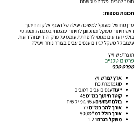
דיות: אלומיניום קל משקל לחוזק מרבי
להבים: פלדה מוקשחת
ת נוספות:
חושל ומעוקל למשיכה יעילה של הענף אל קו החיתוך
יתוך מעוקל ומתכוונן לחיתוך עוצמתי במבנה קומפקטי
זעזועים מגומי להפחתת עומס על פרקי הידיים והזרועות
קל משקל לגיזום ענפים עבים בצורה נוחה ויעילה
 שווייץ
 טכניים
טכני
ארץ יצור
שוויץ
סוג
מזמרת כח
ייעוד
ענפים עבים רטובים
קוטר חיתוך במ"מ
45
בולם זעזועים
עשוי גומי קשיח
אורך להב במ"מ
77
אורך כולל במ"מ
800