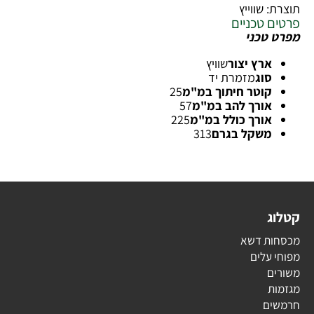
תוצרת: שווייץ
פרטים טכניים
מפרט טכני
ארץ יצור
שוויץ
סוג
מזמרת יד
קוטר חיתוך במ"מ
25
אורך להב במ"מ
57
אורך כולל במ"מ
225
משקל בגרם
313
קטלוג
מכסחות דשא
מפוחי עלים
משורים
מגזמות
חרמשים