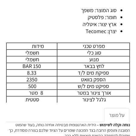
סוג המוצר: משפך
חומר: פלסטיק
ארץ יצור: איטליה
יצרן: Tecomec
מפרט טכני
מידות
סוג כלי
חשמלי
מנוע
חשמלי
לחץ בבאר
150 BAR
ספיקת מים ל/ד
8.33
הספק בוואט
2350
ספיקט מים ל/ש
500
אורך צינור במטר
8 מטר
גלגל לצינור
סטטית
מיכל חומר ניקוי
0.7
על מוצר
נוחה וקלה לשימוש -
הידית הארגונומית מבטיחה אחיזה נוחה, בעוד שהמוט
המובנה ותופסן הרובה בצד המכונה שומרים על הציוד שלכם בצורה מסודרת, כך
שתוכלו להתמקד בהשגת תוצאות ללא רבב.