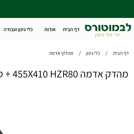
דף הבית
אודות
כלי גינון ועבודה
טלפו
/
/
ית
כלי גינון
מהדקי אדמה
455X410 HZR80 + סט גלגלים + מיכל מים