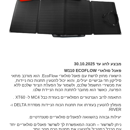
מבצע לחג עד 30.10.2025
פאנל סולארי
110 ECOFLOW
W
הישארו מחוץ לרשת עם פאנל סולארי EcoFlow. הוא מורכב מתאי
סיליקון חד-גבישיים יעילים, והוא יכול להטעין תחנות כוח ניידות,
את מכשירי החשמל שלכם, ולשמור על הפעלת הציוד שלכם ללא
הפרעה, כאשר הוא מחובר לתחנת הכוח הניידת שלנו.
התאמה לרוב הגנרטורים הסולאריים בעזרת כבל MC4 ל- XT60 .
מומלץ להטעין בעזרתו את תחנות הכוח הניידות מסדרת DELTA ו-
RIVER.
יעילות גבוהה בהשוואה לפאנלים סולאריים סטנדרטיים.
ניתן לשרשור – תכונה המאפשרת לך לשרשר פאנלים סולאריים יחד
עם הכבל במקביל ולהטעין את תחנות הכח מהר יותר.