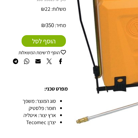
מק"ט:
100-55619
משלוח:
22
₪
₪
350
מחיר:
הוסף לסל
הוסף לרשימת המשאלות
מפרט טכני:
סוג המוצר: משפך
חומר: פלסטיק
ארץ יצור: איטליה
יצרן: Tecomec