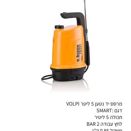
מרסס יד נטען 5 ליטר VOLPI
דגם :SMART
תכולה 5 ליטיר
לחץ עבודה 2 BAR
משקל 0.85 ק"ג