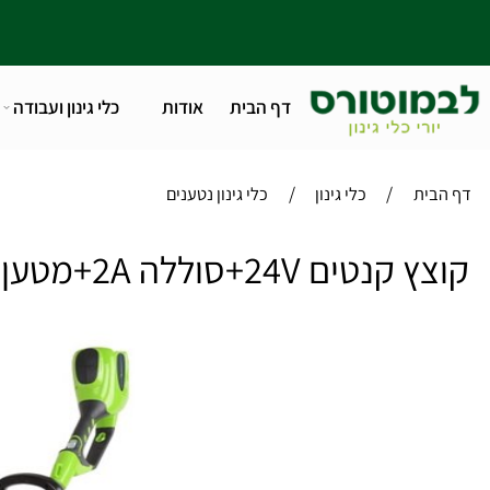
דף הבית
אודות
כלי גינון ועבודה
טלפו
/
/
ית
כלי גינון
כלי גינון נטענים
 24V+סוללה 2A+מטען מהיר greenworks