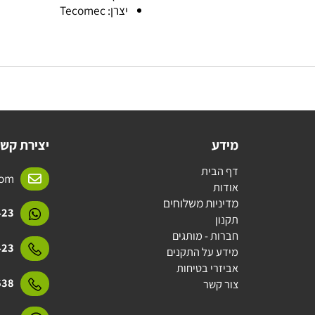
חומר: פלסטיק
ארץ יצור: איטליה
יצרן: Tecomec
מידע
יצירת קשר
דף הבית
l.com
אודות
מדיניות משלוחים
15423
תקנון
חברות - מותגים
15423
מידע על התקנים
אביזרי בטיחות