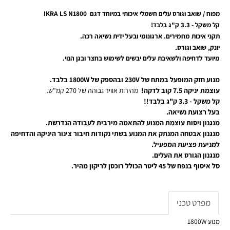
IKRA LS
N1800
מפוח / שואב וגורס עלים חשמלי איכותי במיוחד דגם
קל משקל - 3.3 ק"ג בלבד!
תקני איכות מחמירים.
ארגונומי ובעל ידית נשיאה רכה.
יונק, שואב וגורס.
מיועד לדחיפה ולשאיבת עלים יבשים לשימוש בחצר ובגן הנוי.
מנוע חזק המופעל במתח של 230V ובהספק של 1800W בלבד.
עוצמת יניקה 7.5 קוב לדקה!
מהירות אוויר גבוהה של 270 קמ"ש.
קל משקל - 3.3 ק"ג בלבד!!
בעל רצועת נשיאה.
מנגנון ויסות עוצמת המנוע להתאמה מירבית לעבודה הנדרשת.
מנגנון אבטחה המנתק את המנוע בשתי נקודות חיבור צינור היניקה והדחיפה
למניעת פציעת המפעיל.
מנגנון הגורס את העלים.
סל איסוף בנפח של 45 ליטר הכולל רוכסן לריקון מהיר.
מפרט טכני
מנוע
1800W