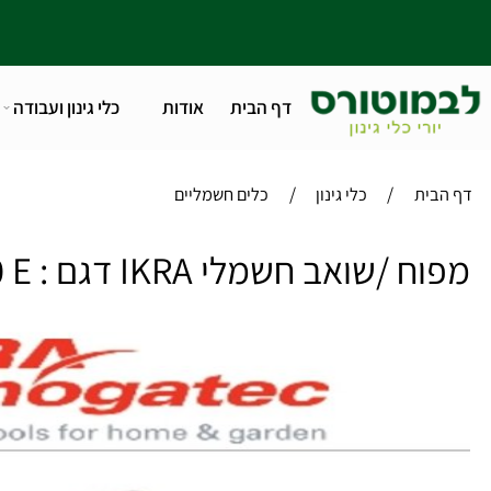
דף הבית
אודות
כלי גינון ועבודה
טלפו
/
/
ית
כלי גינון
כלים חשמליים
שואב חשמלי IKRA דגם : ILS3000 E