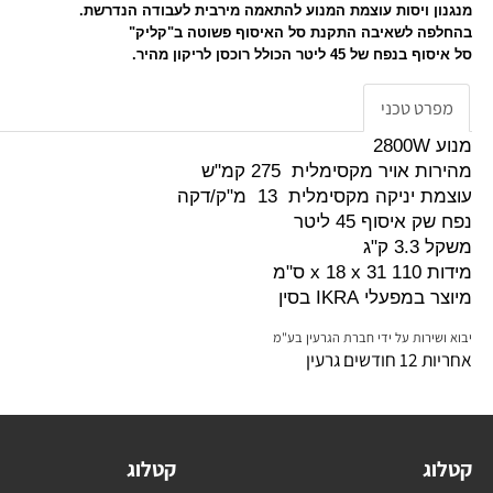
אוויר גבוהה של 275 קמ"ש.
ינור טלסקופית וקיצור עד אורך 30 ס"מ
שליטה קדמית
 ויסות עוצמת המנוע להתאמה מירבית לעבודה הנדרשת.
ה לשאיבה התקנת סל האיסוף פשוטה ב"קליק"
ל 45 ליטר הכולל רוכסן לריקון מהיר.
ט טכני
 אויר מקסימלית 275 קמ"ש
ניקה מקסימלית 13 מ"ק/דקה
איסוף 45 ליטר
ק"ג
x ס"מ
פעלי IKRA בסין
ירות על ידי חברת הגרעין בע"מ
 גרעין