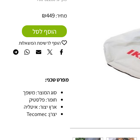
מק"ט:
700-62280
₪
449
מחיר:
הוסף לסל
הוסף לרשימת המשאלות
מפרט טכני:
סוג המוצר: משפך
חומר: פלסטיק
ארץ יצור: איטליה
יצרן: Tecomec