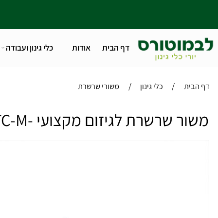
דף הבית
אודות
כלי גינון ועבודה
טלפו
/
/
ית
כלי גינון
משורי שרשרת
 שרשרת לגיזום מקצועי -STIHL MS 201 TC-M