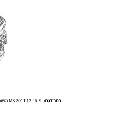
מק"ט:
500-201
הוסף לרשימת המשאלות
בחר דגם:
MS 201T 12'' R-S משור שרשרת