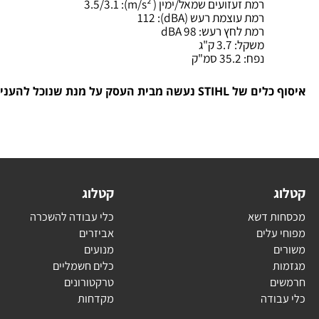
כוח (כוח סוס/קילוואט):
1.8/2.4
אורך להב (ס"מ):
30
מנוע STIHL:
2-MIX
רמת זעזועים שמאל/ימין ( m/s²):
3.5/3.1
רמת עוצמת רעש (dBA):
112
רמת לחץ רעש:
98 dBA
משקל:
3.7 ק"ג
נפח:
35.2 סמ"ק
שה מבית העסק על מנת שנוכל להעניק הדרכה מלאה .
ג
קטלוג
ת דשא
כלי עבודה להשכרה
עלים
אביזרים
ם
מנועים
ת
כלים חשמליים