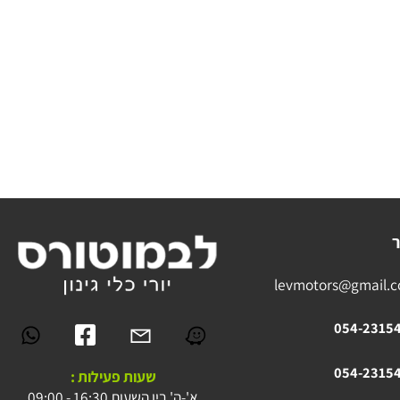
levmotors@gmai
054-23