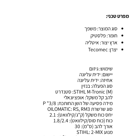
טכני:
סוג המוצר: משפך
חומר: פלסטיק
ארץ יצור: איטליה
יצרן: Tecomec
שימוש:
גיזום
יישום:
ידית עליונה
אחיזה:
ידית עליונה
סוג הפעלה:
בנזין
(STIHL M-Tronic (M:
סטנדרט
להב קל משקל:
אופציונאלי
מידה פסיעה של השן החותכת:
3/8" P
סוג שרשרת OILOMATIC:
RS, RM3
יחס כוח משקל (ק"ג/קילוואט):
2.1