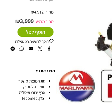
מק"ט:
100-50559
מחיר:
4,912
₪
₪
3,999
מחיר מבצע:
הוסף לסל
הוסף לרשימת המשאלות
מפרט טכני:
סוג המוצר: משפך
חומר: פלסטיק
ארץ יצור: איטליה
יצרן: Tecomec