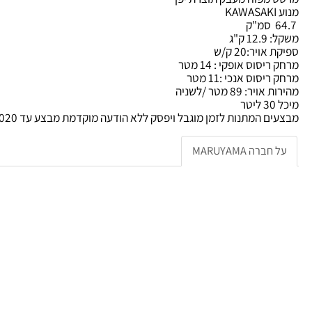
מפוח מעבק תוצרת יפן
KAWASAK
ק"ג
יר:20 ק/ש
סוס אופקי : 14 מטר
סוס אנכי :11 מטר
 89 מטר /לשניה
מתנות לזמן מוגבל ויפסק ללא הודעה מוקדמת מבצע עד 31.05.2020 או עד גמר המלאי
רה MARUYAMA