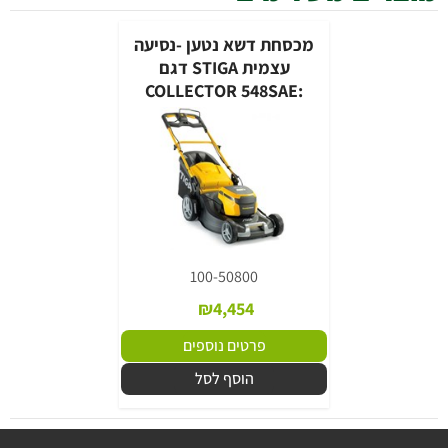
מכסחת דשא נטען -נסיעה
עצמית STIGA דגם
:COLLECTOR 548SAE
100-50800
₪
4,454
פרטים נוספים
הוסף לסל