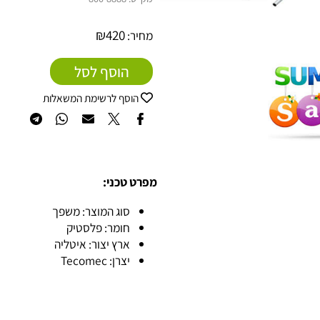
מק"ט:
800-8888
₪
420
מחיר:
הוסף לסל
הוסף לרשימת המשאלות
מפרט טכני:
סוג המוצר: משפך
חומר: פלסטיק
ארץ יצור: איטליה
יצרן: Tecomec