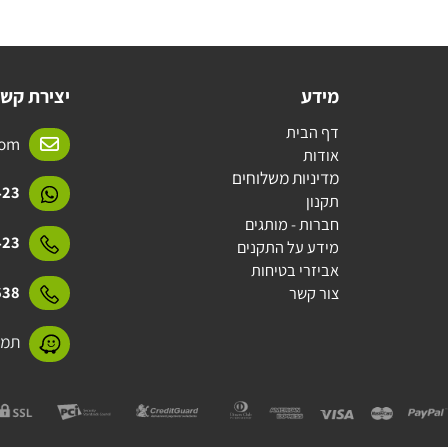
יצרן: Tecomec
מידע
יצירת קשר
דף הבית
l.com
אודות
מדיניות משלוחים
15423
תקנון
חברות - מותגים
15423
מידע על התקנים
אביזרי בטיחות
31638
צור קשר
תמנע 11 חולון