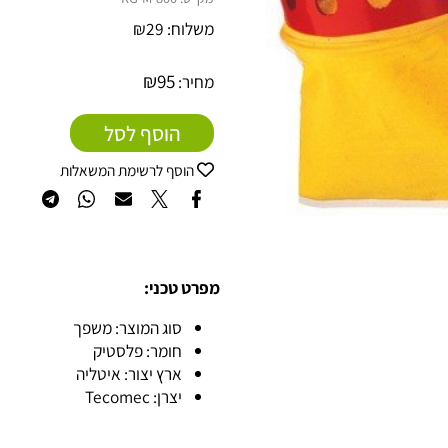
מק"ט:
800-RG-M
משלוח:
29
₪
₪
95
מחיר:
הוסף לסל
הוסף לרשימת המשאלות
מפרט טכני:
סוג המוצר: משפך
חומר: פלסטיק
ארץ יצור: איטליה
יצרן: Tecomec