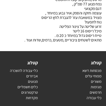
אבק גב קוברה COBRA
 סמ"ק ,
קצועי
חזקה והספק אויר גבוע במיוחד ,
 במשאבת עזר להגברת לחץ הריסוס
תפעול
ליטה על צינור הפליטה
ס 16 ליטר
סוס גדול במיוחד כ 20 מ .
 לשטחים ציבוריים ,מטעים ,כרמים,שדות ועוד .
ג
קטלוג
ת דשא
כלי עבודה להשכרה
עלים
אביזרים
ם
מנועים
ת
כלים חשמליים
ם
טרקטורונים