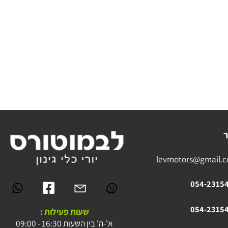
levmotors@gmai
054-23