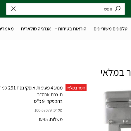
נים משוריינים
הוראות בטיחות
אנרגיה סולארית
מאמרים
מנוע 4 פעימות אופקי נפח 291 סמ"ק LCT
חסר במלאי
תוצרת ארה"ב
בהספקה 9 כ"ס
מק"ט:
100-57079
משלוח:
45
₪