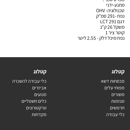
כני :
ידני
ה- OHV
ג
יר 1
דלק - 2.55 ליטר
ג
קטלוג
ת דשא
כלי עבודה להשכרה
עלים
אביזרים
ם
מנועים
ת
כלים חשמליים
ם
טרקטורונים
בודה
מקדחות