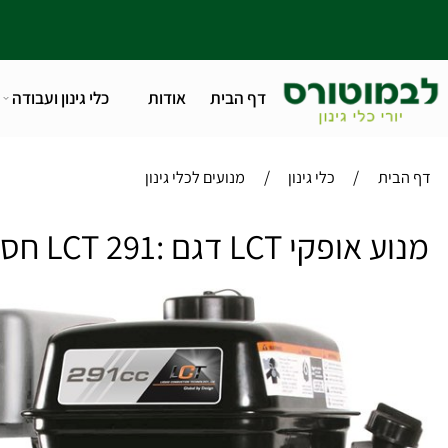
דף הבית
אודות
כלי גינון ועבודה
טלפו
/
/
ית
כלי גינון
מנועים לכלי גינון
י LCT דגם :LCT 291 חסר במלאי