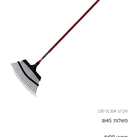
מק"ט:
100-51304
משלוח:
45
₪