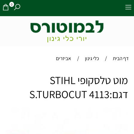
0
/
/
דף הבית
כלי גינון
אביזרים
מוט טלסקופי STIHL
דגם:S.TURBOCUT 4113