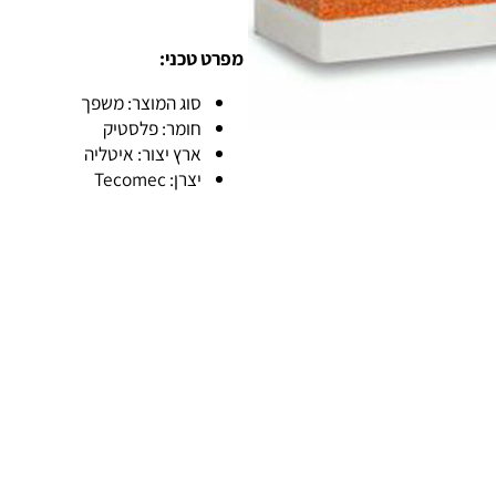
מפרט טכני:
סוג המוצר: משפך
חומר: פלסטיק
ארץ יצור: איטליה
יצרן: Tecomec