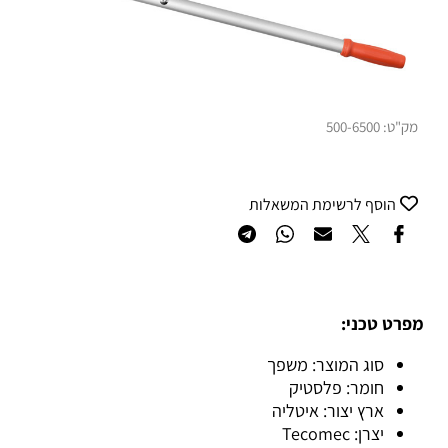
מק"ט:
500-6500
הוסף לרשימת המשאלות
מפרט טכני:
סוג המוצר: משפך
חומר: פלסטיק
ארץ יצור: איטליה
יצרן: Tecomec